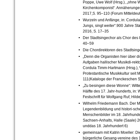
Poppe, Uwe Wolf (Hrsg.), „ohne 
Kirchenkomponist“. Annäherungen
2017,S. 95–110 (Forum Mitteldeu
Wurzeln und Anfänge, in: Cordula
Jungs, singt weiter“.900 Jahre St
2016, S. 17–35
Der Stadtsingechor als Chor des 
40–59
Die Chordirektoren des Stadtsing
„Denn die Organisten hier über di
Aufgaben hallischer Musikdi-rekto
Cordula Timm-Hartmann (Hrsg.), W
Protestantische Musikkultur seit M
111(Kataloge der Franckeschen S
„Zu besingen diese Wonne“: Witte
Hälfte des 17. Jahr-hunderts, in:
Festschrift für Wolfgang Ruf, Hi
Wilhelm Friedemann Bach. Der M
Legendenbildung und histori-scher
Menschenbilder im 18. Jahrhund
Sachsen-Anhalts, Halle (Saale) 
unddas 18. Jahrhundert 6)
gemeinsam mit Katrin Moeller: Di
bürgerliche Gesang-vereine des 1