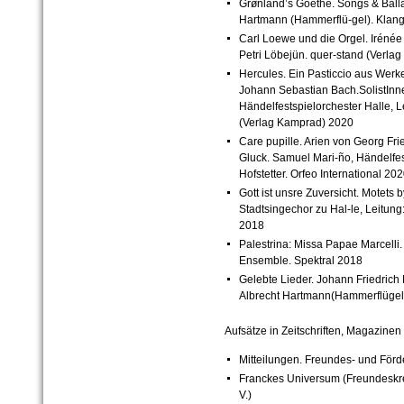
Grønland’s Goethe. Songs & Balla
Hartmann (Hammerflü-gel). Klan
Carl Loewe und die Orgel. Irénée 
Petri Löbejün. quer-stand (Verla
Hercules. Ein Pasticcio aus Werk
Johann Sebastian Bach.SolistInne
Händelfestspielorchester Halle, 
(Verlag Kamprad) 2020
Care pupille. Arien von Georg Fri
Gluck. Samuel Mari-ño, Händelfest
Hofstetter. Orfeo International 20
Gott ist unsre Zuversicht. Motets
Stadtsingechor zu Hal-le, Leitun
2018
Palestrina: Missa Papae Marcelli
Ensemble. Spektral 2018
Gelebte Lieder. Johann Friedrich
Albrecht Hartmann(Hammerflügel
Aufsätze in Zeitschriften, Magazinen u
Mitteilungen. Freundes- und Förd
Franckes Universum (Freundeskre
V.)