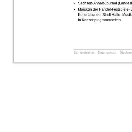
Sachsen-Anhalt-Journal (Landesh
Magazin der Händel-Festspiele- 
Kulturfalter der Stadt Halle- Mus
in Konzertprogrammheften
Barrierefreiheit
Datenschutz
Disclaim