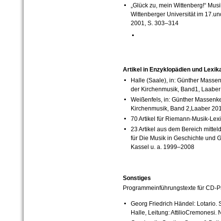
„Glück zu, mein Wittenberg!“ Musi
Wittenberger Universität im 17.un
2001, S. 303–314
Artikel in Enzyklopädien und Lexik
Halle (Saale), in: Günther Massen
der Kirchenmusik, Band1, Laaber
Weißenfels, in: Günther Massenkei
Kirchenmusik, Band 2,Laaber 20
70 Artikel für Riemann-Musik-Lex
23 Artikel aus dem Bereich mitte
für Die Musik in Geschichte und 
Kassel u. a. 1999–2008
Sonstiges
Programmeinführungstexte für CD-Pro
Georg Friedrich Händel: Lotario. 
Halle, Leitung: AttilioCremonesi.