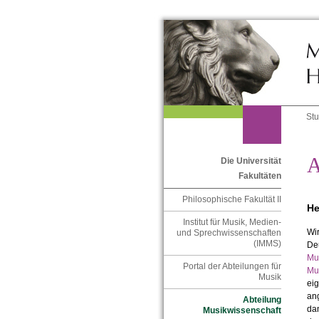
St
A
Die Universität
Fakultäten
Philosophische Fakultät II
He
Institut für Musik, Medien-
Wir
und Sprechwissenschaften
(IMMS)
De
Mu
Portal der Abteilungen für
Mu
Musik
eig
an
Abteilung
dan
Musikwissenschaft