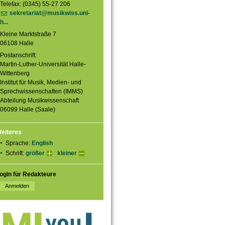
Telefax: (0345) 55-27 206
sekretariat@musikwiss.uni-
h...
Kleine Marktstraße 7
06108 Halle
Postanschrift:
Martin-Luther-Universität Halle-
Wittenberg
Institut für Musik, Medien- und
Sprechwissenschaften (IMMS)
Abteilung Musikwissenschaft
06099 Halle (Saale)
eiteres
Sprache:
English
Schrift:
größer
kleiner
ogin für Redakteure