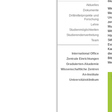
da
Aktuelles
Wir
Dokumente
Me
Drittmittelprojekte und
Uni
Forschung
zen
Lehre
Mu
Studienmöglichkeiten
Mi
Studierendenvertretung
Hän
St
Team
Ev
Kar
International Office
die
Bi
Zentrale Einrichtungen
Me
Graduierten-Akademie
Wissenschaftliche Zentren
An-Institute
Universitätsklinikum