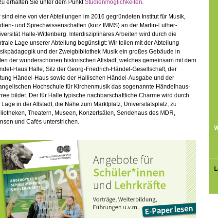
zu erhalten Sie unter dem Punkt
Studienmöglichkeiten
.
 sind eine von vier Abteilungen im 2016 gegründeten Institut für Musik,
dien- und Sprechwissenschaften (kurz IMMS) an der Martin-Luther-
versität Halle-Wittenberg. Interdisziplinäres Arbeiten wird durch die
trale Lage unserer Abteilung begünstigt: Wir teilen mit der Abteilung
sikpädagogik und der Zweigbibliothek Musik ein großes Gebäude in
tten der wunderschönen historischen Altstadt, welches gemeinsam mit dem
del-Haus Halle, Sitz der Georg-Friedrich-Händel-Gesellschaft, der
iftung Händel-Haus sowie der Hallischen Händel-Ausgabe und der
angelischen Hochschule für Kirchenmusik das sogenannte Händelhaus-
ree bildet. Der für Halle typische nachbarschaftliche Charme wird durch
 Lage in der Altstadt, die Nähe zum Marktplatz, Universitätsplatz, zu
bliotheken, Theatern, Museen, Konzertsälen, Sendehaus des MDR,
nsen und Cafés unterstrichen.
W
L