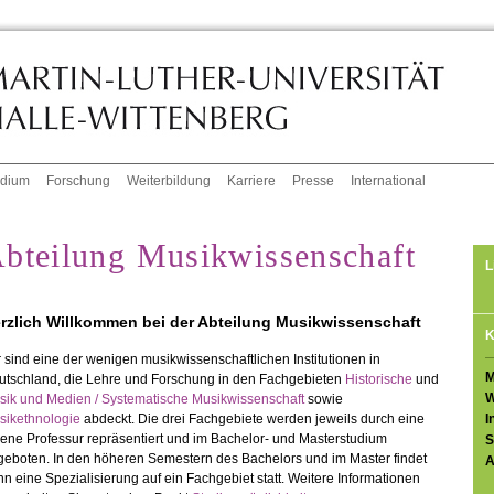
udium
Forschung
Weiterbildung
Karriere
Presse
International
bteilung Musikwissenschaft
L
rzlich Willkommen bei der Abteilung Musikwissenschaft
K
 sind eine der wenigen musikwissenschaftlichen Institutionen in
M
utschland, die Lehre und Forschung in den Fachgebieten
Historische
und
W
sik und Medien / Systematische Musikwissenschaft
sowie
I
sikethnologie
abdeckt. Die drei Fachgebiete werden jeweils durch eine
ene Professur repräsentiert und im Bachelor- und Masterstudium
S
geboten. In den höheren Semestern des Bachelors und im Master findet
A
n eine Spezialisierung auf ein Fachgebiet statt. Weitere Informationen