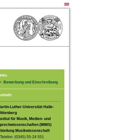
inks
Bewerbung und Einschreibung
ontakt
artin-Luther-Universität Halle-
ittenberg
nstitut für Musik, Medien- und
prechwissenschaften (IMMS)
bteilung Musikwissenschaft
Telefon: (0345) 55-24 551