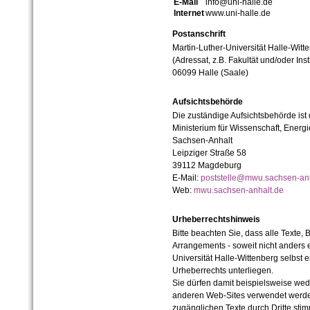
E-Mail
info@uni-halle.de
Internet
www.uni-halle.de
Postanschrift
Martin-Luther-Universität Halle-Witt
(Adressat, z.B. Fakultät und/oder Inst
06099 Halle (Saale)
Aufsichtsbehörde
Die zuständige Aufsichtsbehörde ist
Ministerium für Wissenschaft, Ener
Sachsen-Anhalt
Leipziger Straße 58
39112 Magdeburg
E-Mail:
poststelle@mwu.sachsen-anh
Web:
mwu.sachsen-anhalt.de
Urheberrechtshinweis
Bitte beachten Sie, dass alle Texte, 
Arrangements - soweit nicht anders er
Universität Halle-Wittenberg selbst 
Urheberrechts unterliegen.
Sie dürfen damit beispielsweise wed
anderen Web-Sites verwendet werde
zugänglichen Texte durch Dritte sti