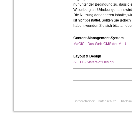
nur unter der Bedingung zu, dass die
Wittenberg als Urheber genannt wird
Die Nutzung der anderen Inhalte, wie
ist nicht gestattet. Sollten Sie jedo
haben, wenden Sie sich bitte an ob
Content-Management-System
MaGIC - Das Web-CMS der MLU
Layout & Design
S.O.D. - Sisters of Design
Barrierefreiheit
Datenschutz
Disclaim